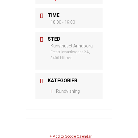
TIME
18:00 - 19:00
STED
Kunsthuset Annaborg
Frederiksværksgade 2A,
3400 Hillerød
KATEGORIER
Rundvisning
+ Add to Google Calendar